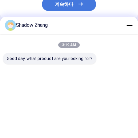
계속하다
Shadow Zhang
추천된 제품
3:19 AM
Good day, what product are you looking for?
FDA 투명 식품 등급 고
맞춤형 부나 니트릴 O
고온 식품 등급 
무 밀봉
링 실리콘 65 70 90 셔
봉 OEM 아크
EPDM 고무 O 링
사용자 지정 고무
FKM
최고의 가격
최고의 가격
최고의 
Desktop Site
홈
사이트맵
연락처