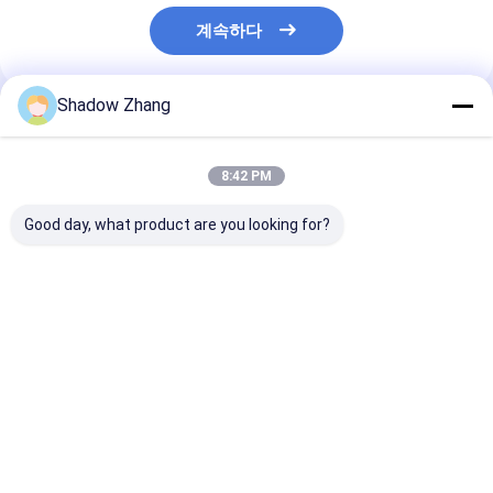
계속하다
Shadow Zhang
추천된 제품
8:42 PM
Good day, what product are you looking for?
실리콘 Epdm FKM 화
실리콘 밀봉 공기 고무
파란색 OEM 경
학 기계용 고무 O 링 밀
밀봉 FDA 주문형 펌프
수압 고무 밀봉
봉 AS568 PG 표준 크
밀봉
기
최고의 가격
최고의 가격
최고의 